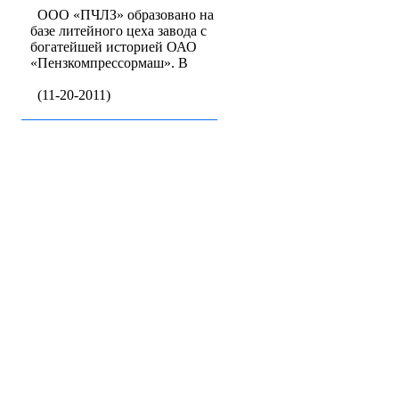
ООО «ПЧЛЗ» образовано на
базе литейного цеха завода с
богатейшей историей ОАО
«Пензкомпрессормаш». В
(11-20-2011)
Бизнес-кат
Baz