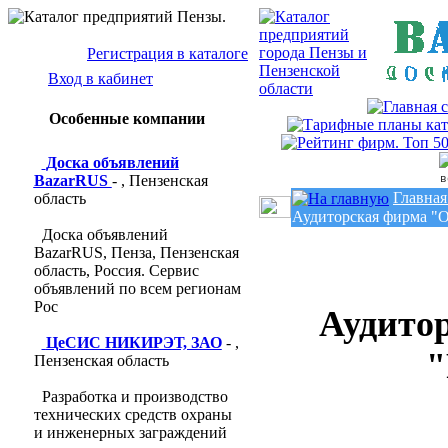
Регистрация в каталоге
Вход в кабинет
Особенные компании
Доска объявлений
BazarRUS
- , Пензенская
во
Главная
область
Аудиторская фирма "
Доска объявлений
BazarRUS, Пенза, Пензенская
область, Россия. Сервис
объявлений по всем регионам
Рос
Аудито
ЦеСИС НИКИРЭТ, ЗАО
- ,
"
Пензенская область
Разработка и производство
технических средств охраны
и инженерных заграждений