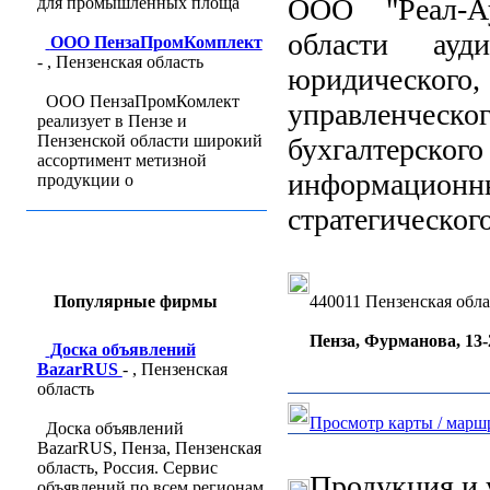
ООО "Реал-А
для промышленных площа
области ауди
ООО ПензаПромКомплект
- , Пензенская область
юридическо
ООО ПензаПромКомлект
управленческог
реализует в Пензе и
Пензенской области широкий
бухгалтерског
ассортимент метизной
информаци
продукции о
стратегического
Популярные фирмы
440011 Пензенская обла
Пенза, Фурманова, 13-
Доска объявлений
BazarRUS
- , Пензенская
область
Просмотр карты / марш
Доска объявлений
BazarRUS, Пенза, Пензенская
область, Россия. Сервис
Продукция и 
объявлений по всем регионам