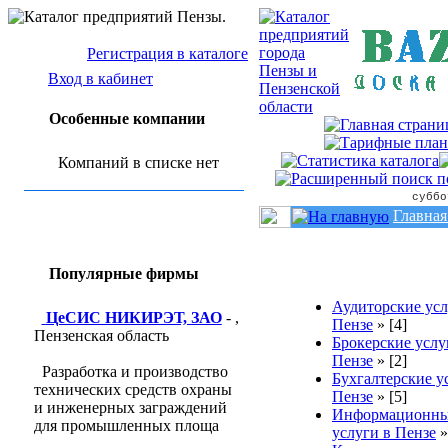
Регистрация в каталоге
Вход в кабинет
Особенные компании
Компаний в списке нет
суббо
Главная
Популярные фирмы
Аудиторские усл
ЦеСИС НИКИРЭТ, ЗАО
- ,
Пензе
»
[4]
Пензенская область
Брокерские услу
Пензе
»
[2]
Разработка и производство
Бухгалтерские у
технических средств охраны
Пензе
»
[5]
и инженерных заграждений
Информационн
для промышленных площа
услуги в Пензе