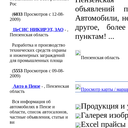
Рос
объявлений 
(
6033
Просмотров с 12-08-
Автомобили, н
2009)
другое, боле
ЦеСИС НИКИРЭТ, ЗАО
- ,
пунктам! ...
Пензенская область
Разработка и производство
технических средств охраны
и инженерных заграждений
Пензенская область
для промышленных площа
(
5553
Просмотров с 09-08-
2009)
Авто в Пензе
- , Пензенская
Просмотр карты / марш
область
Вся информация об
Продукция и 
автомобилях в Пензе и
области, список автосалонов,
Галерея изоб
частные объявления, статьи и
ви
Excel прайсы 