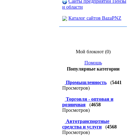
Сайты предприятий Пензы
и области
Каталог сайтов BazaPNZ
Мой блокнот (0)
Помощь
Популярные категории
Промышленность
(
5441
Просмотров)
Торговля - оптовая и
розничная
(
4658
Просмотров)
Автотранспортные
средства и услуги
(
4568
Просмотров)