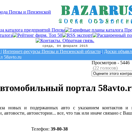
среда, 04 февраля 2015
|
Интернет-ресурсы Пензы и Пензенской области
|
Доски объяв
 58avto.ru
Просмотров -
5446
(22 голосов)
втомобильный портал 58avto.r
база новых и подержанных авто с указанием контактов и м
, автовости, автоистории... все, что так или иначе связано с В
Телефон:
39-80-38