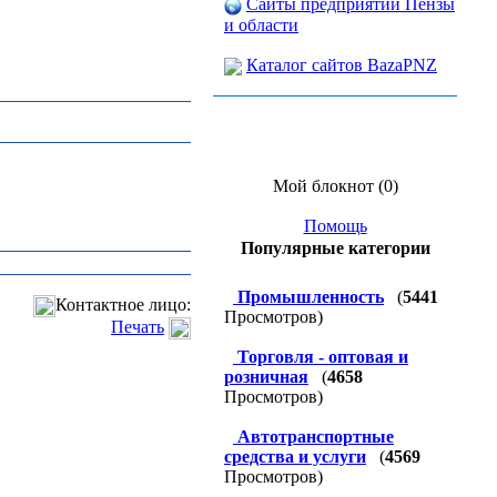
Сайты предприятий Пензы
и области
Каталог сайтов BazaPNZ
Мой блокнот (0)
Помощь
Популярные категории
Промышленность
(
5441
Контактное лицо:
Просмотров)
Печать
Торговля - оптовая и
розничная
(
4658
Просмотров)
Автотранспортные
средства и услуги
(
4569
Просмотров)