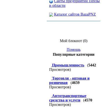
Сайты предприятий Пензы
и области
Каталог сайтов BazaPNZ
Мой блокнот (0)
Помощь
Популярные категории
Промышленность
(
5442
Просмотров)
Торговля - оптовая и
розничная
(
4659
Просмотров)
Автотранспортные
средства и услуги
(
4570
Просмотров)