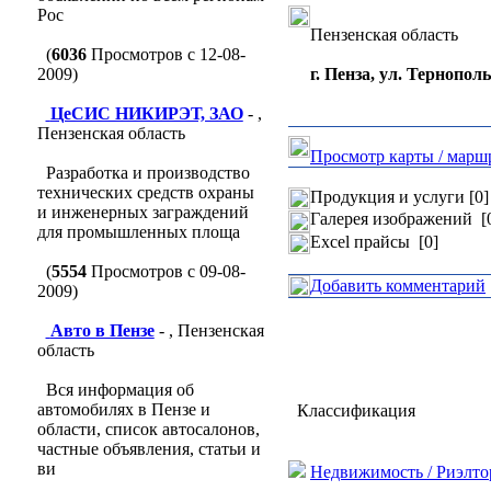
Рос
Пензенская область
(
6036
Просмотров с 12-08-
2009)
г. Пенза, ул. Тернополь
ЦеСИС НИКИРЭТ, ЗАО
- ,
Пензенская область
Просмотр карты / марш
Разработка и производство
технических средств охраны
Продукция и услуги [0]
и инженерных заграждений
Галерея изображений [
для промышленных площа
Excel прайсы [0]
(
5554
Просмотров с 09-08-
Добавить комментарий
2009)
Авто в Пензе
- , Пензенская
область
Вся информация об
автомобилях в Пензе и
Классификация
области, список автосалонов,
частные объявления, статьи и
ви
Недвижимость / Риэлто