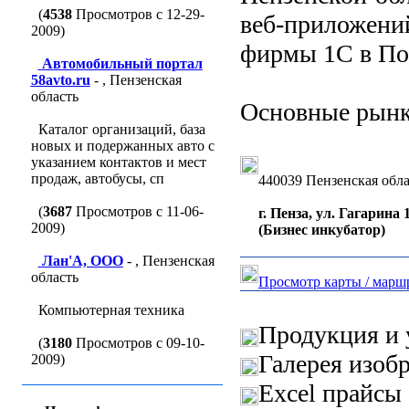
(
4538
Просмотров с 12-29-
веб-приложен
2009)
фирмы 1С в По
Автомобильный портал
58avto.ru
- , Пензенская
область
Основные рынки
Каталог организаций, база
новых и подержанных авто с
указанием контактов и мест
продаж, автобусы, сп
440039 Пензенская обла
(
3687
Просмотров с 11-06-
г. Пенза, ул. Гагарина 
2009)
(Бизнес инкубатор)
Лан'A, ООО
- , Пензенская
область
Просмотр карты / марш
Компьютерная техника
Продукция и 
(
3180
Просмотров с 09-10-
Галерея изоб
2009)
Excel прайсы 