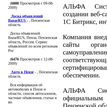
(
6888
Просмотров с 09-08-
АЛЬФА Систе
2009)
создании веб-с
Доска объявлений
1С Битрикс, ин
BazarRUS
- , Пензенская
область
Доска объявлений
Компания внед
BazarRUS, Пенза, Пензенская
область, Россия. Сервис
сайты орга
объявлений по всем регионам
Рос
самоупра
соответст
(
6476
Просмотров с 12-08-
2009)
сертифициро
Авто в Пензе
- , Пензенская
обеспечении.
область
Вся информация об
АЛЬФА Сист
автомобилях в Пензе и
области, список автосалонов,
официальным
частные объявления, статьи и
ви
Пензенской об