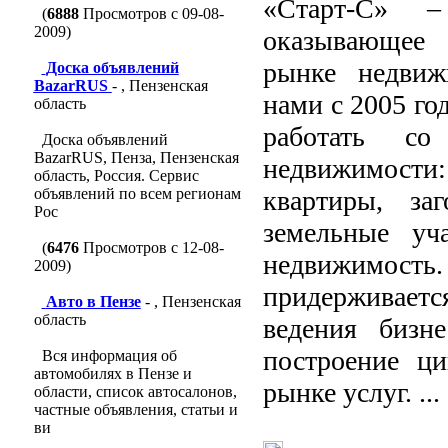
«Старт-С» –
(
6888
Просмотров с 09-08-
2009)
оказывающее 
рынке недвиж
Доска объявлений
BazarRUS
- , Пензенская
нами с 2005 го
область
работать со
Доска объявлений
BazarRUS, Пенза, Пензенская
недвижимост
область, Россия. Сервис
объявлений по всем регионам
квартиры, за
Рос
земельные уча
(
6476
Просмотров с 12-08-
недвижимо
2009)
придерживаетс
Авто в Пензе
- , Пензенская
область
ведения бизн
построение ц
Вся информация об
автомобилях в Пензе и
рынке услуг. ...
области, список автосалонов,
частные объявления, статьи и
ви