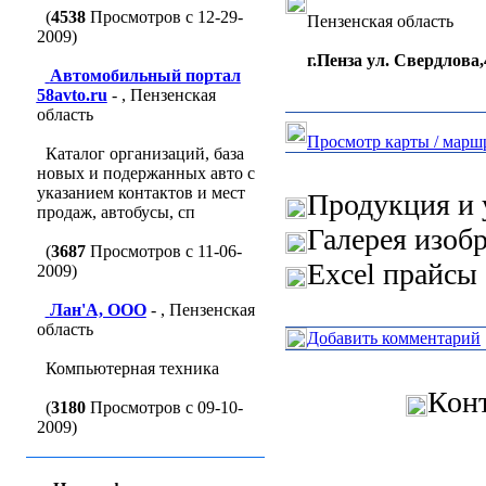
(
4538
Просмотров с 12-29-
Пензенская область
2009)
г.Пенза ул. Свердлова,
Автомобильный портал
58avto.ru
- , Пензенская
область
Просмотр карты / марш
Каталог организаций, база
новых и подержанных авто с
указанием контактов и мест
Продукция и 
продаж, автобусы, сп
Галерея изоб
(
3687
Просмотров с 11-06-
Excel прайсы 
2009)
Лан'A, ООО
- , Пензенская
область
Добавить комментарий
Компьютерная техника
Кон
(
3180
Просмотров с 09-10-
2009)