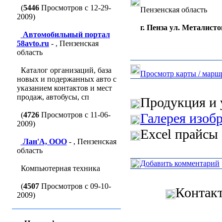
(
5446
Просмотров с 12-29-
Пензенская область
2009)
г. Пенза ул. Металисто
Автомобильный портал
58avto.ru
- , Пензенская
область
Каталог организаций, база
Просмотр карты / марш
новых и подержанных авто с
указанием контактов и мест
продаж, автобусы, сп
Продукция и 
(
4726
Просмотров с 11-06-
Галерея изоб
2009)
Excel прайсы 
Лан'A, ООО
- , Пензенская
область
Добавить комментарий
Компьютерная техника
(
4507
Просмотров с 09-10-
Контак
2009)