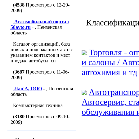
(
4538
Просмотров с 12-29-
2009)
Классификаци
Автомобильный портал
58avto.ru
- , Пензенская
область
Каталог организаций, база
новых и подержанных авто с
Торговля - о
указанием контактов и мест
и салоны / Авт
продаж, автобусы, сп
автохимия и тд
(
3687
Просмотров с 11-06-
2009)
Лан'A, ООО
- , Пензенская
Автотранспор
область
Автосервис, ст
Компьютерная техника
обслуживания и
(
3180
Просмотров с 09-10-
2009)