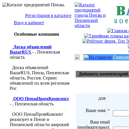
Регистрация в каталоге
Вход в кабинет
Особенные компании
Доска объявлений
BazarRUS
- , Пензенская
п
Главная
область
Доска объявлений
BazarRUS, Пенза, Пензенская
Добавить комментарий
область, Россия. Сервис
объявлений по всем регионам
Рос
для:
ООО ПензаПромКомплект
- , Пензенская область
Ваше имя:
*
ООО ПензаПромКомлект
реализует в Пензе и
Ваш email
Пензенской области широкий
(необязательно):