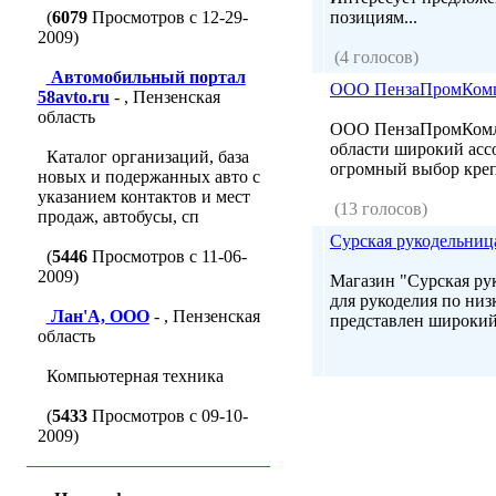
(
6079
Просмотров с 12-29-
позициям...
2009)
(4 голосов)
Автомобильный портал
ООО ПензаПромКом
58avto.ru
- , Пензенская
область
ООО ПензаПромКомле
области широкий асс
Каталог организаций, база
огромный выбор крепе
новых и подержанных авто с
указанием контактов и мест
(13 голосов)
продаж, автобусы, сп
Сурская рукодельниц
(
5446
Просмотров с 11-06-
2009)
Магазин "Сурская ру
для рукоделия по ни
Лан'A, ООО
- , Пензенская
представлен широкий 
область
Компьютерная техника
(
5433
Просмотров с 09-10-
2009)