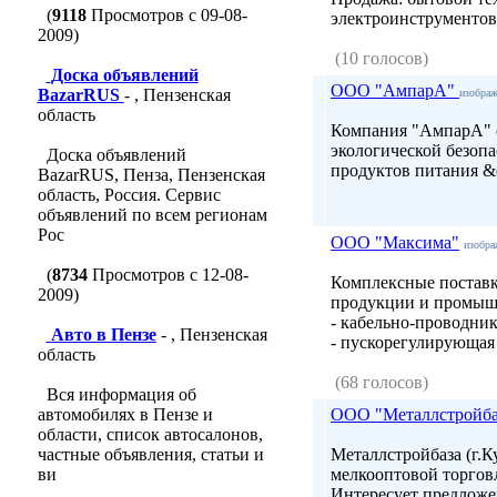
(
9118
Просмотров с 09-08-
электроинструментов,
2009)
(10 голосов)
Доска объявлений
ООО "АмпарА"
BazarRUS
- , Пензенская
изобра
область
Компания "АмпарА" 
экологической безопа
Доска объявлений
продуктов питания &q
BazarRUS, Пенза, Пензенская
область, Россия. Сервис
объявлений по всем регионам
Рос
ООО "Максима"
изобра
(
8734
Просмотров с 12-08-
Комплексные поставк
2009)
продукции и промыш
- кабельно-проводни
Авто в Пензе
- , Пензенская
- пускорегулирующая 
область
(68 голосов)
Вся информация об
автомобилях в Пензе и
ООО "Металлстройба
области, список автосалонов,
частные объявления, статьи и
Металлстройбаза (г.К
ви
мелкооптовой торгов
Интересует предлож