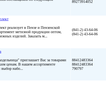
89273914052
плект
кт реализует в Пензе и Пензенской
(841-2) 43-64-06
ортимент метизной продукции оптом,
(841-2) 43-64-06
жных изделий. Заказать м...
а
кодельница" приглашает Вас за товарами
88412483364
зким ценам. В нашем ассортименте
88412483364
выбор набо...
790797