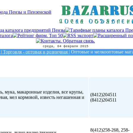
среда, 04 февраля 2015
|
Торговля - оптовая и розничная
|
Оптовые и мелкооптовые маг
ь, мука, макаронные изделия, все крупы,
(8412)204511
евая, мел кормовой, известь негашенная и
(8412)204511
8(412)258-268, 258-
ники, аудио видео техники,