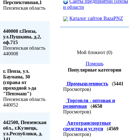
Сайты предприятий Пензы
Перспективная,1
и области
Пензенская область
Каталог сайтов BazaPNZ
440008 г.Пенза,
ул.Пушкина, д.2,
оф.715
Пензенская область
Мой блокнот (0)
440008
Помощь
Популярные категории
г. Пенза, ул.
Баумана, 30
(справа от
Промышленность
(
5441
проходной з-да
Просмотров)
"Пензмаш")
Пензенская область
Торговля - оптовая и
440052
розничная
(
4658
Просмотров)
442500, Пензенская
Автотранспортные
обл., г.Кузнецк,
средства и услуги
(
4569
ул.Республики, д.
Просмотров)
141