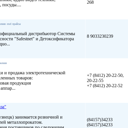
268
 посуды....
жения
exel прайсы
официальный дистрибьютор Системы
8 9033230239
сности "Safestnet" и Детоксификатора
uo...
жения
и и продажа электротехнической
+7 (8412) 20-22-50,
ленных товаров:
20-22-55
ковая продукция
+7 (8412) 20-22-52
аппар...
за"
узнецк) занимается розничной и
(84157)34233
лей металлопрокатом.
(84157)34233
ения поставщиков по следующим