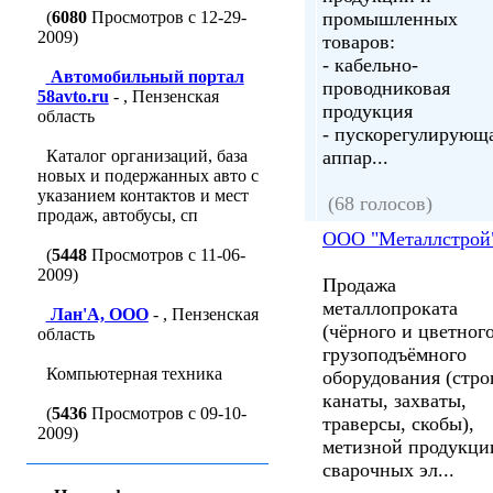
(
6080
Просмотров с 12-29-
промышленных
2009)
товаров:
- кабельно-
Автомобильный портал
проводниковая
58avto.ru
- , Пензенская
продукция
область
- пускорегулирующ
Каталог организаций, база
аппар...
новых и подержанных авто с
указанием контактов и мест
(68 голосов)
продаж, автобусы, сп
ООО "Металлстрой
(
5448
Просмотров с 11-06-
2009)
Продажа
металлопроката
Лан'A, ООО
- , Пензенская
(чёрного и цветного
область
грузоподъёмного
Компьютерная техника
оборудования (стро
канаты, захваты,
(
5436
Просмотров с 09-10-
траверсы, скобы),
2009)
метизной продукци
сварочных эл...