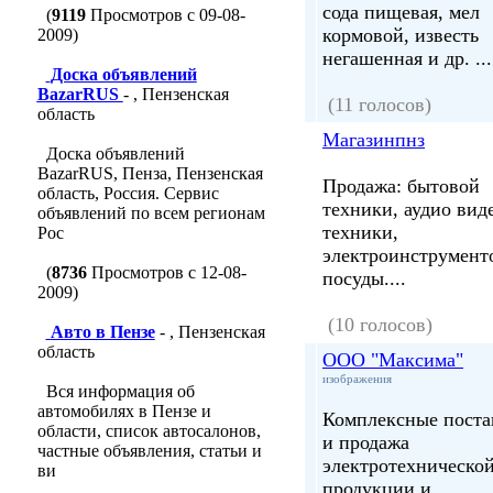
сода пищевая, мел
(
9119
Просмотров с 09-08-
кормовой, известь
2009)
негашенная и др. ...
Доска объявлений
BazarRUS
- , Пензенская
(11 голосов)
область
Магазинпнз
Доска объявлений
BazarRUS, Пенза, Пензенская
Продажа: бытовой
область, Россия. Сервис
техники, аудио вид
объявлений по всем регионам
техники,
Рос
электроинструмент
(
8736
Просмотров с 12-08-
посуды....
2009)
(10 голосов)
Авто в Пензе
- , Пензенская
область
ООО "Максима"
изображения
Вся информация об
автомобилях в Пензе и
Комплексные поста
области, список автосалонов,
и продажа
частные объявления, статьи и
электротехническо
ви
продукции и