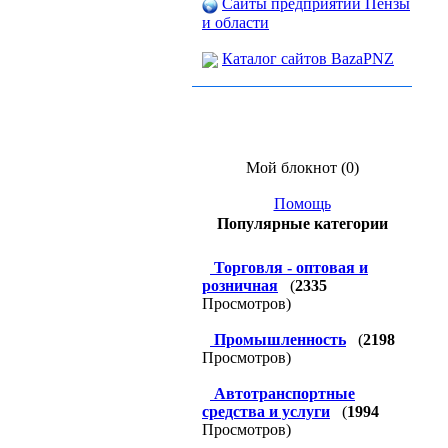
Сайты предприятий Пензы
и области
Каталог сайтов BazaPNZ
Мой блокнот (0)
Помощь
Популярные категории
Торговля - оптовая и
розничная
(
2335
Просмотров)
Промышленность
(
2198
Просмотров)
Автотранспортные
средства и услуги
(
1994
Просмотров)