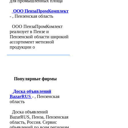
для промышленных площа
ООО ПензаПромКомплект
- , Пензенская область
ООО ПензаПромКомлект
реализует в Пензе и
Пензенской области широкий
ассортимент метизной
продукции о
Популярные фирмы
Доска объявлений
BazarRUS
- , Пензенская
область
Доска объявлений
BazarRUS, Пенза, Пензенская
область, Россия. Сервис
объявлений по всем регионам