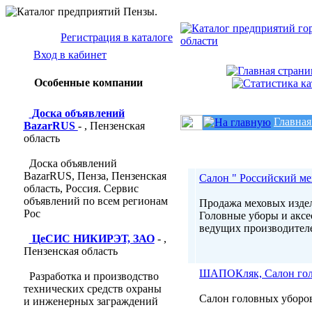
Регистрация в каталоге
Вход в кабинет
Особенные компании
Доска объявлений
Главная
BazarRUS
- , Пензенская
область
Доска объявлений
BazarRUS, Пенза, Пензенская
Салон " Российский ме
область, Россия. Сервис
объявлений по всем регионам
Продажа меховых издел
Рос
Головные уборы и аксе
ведущих производителей
ЦеСИС НИКИРЭТ, ЗАО
- ,
Пензенская область
ШАПОКляк, Салон гол
Разработка и производство
технических средств охраны
Салон головных уборов
и инженерных заграждений