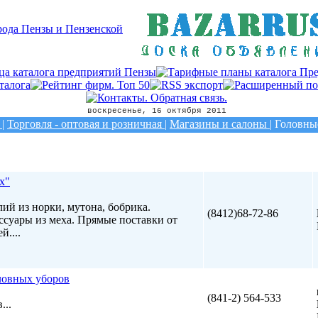
воскресенье, 16 октября 2011
|
Торговля - оптовая и розничная
|
Магазины и салоны
|
Головны
х"
ий из норки, мутона, бобрика.
(8412)68-72-86
ссуары из меха. Прямые поставки от
....
овных уборов
(841-2) 564-533
...