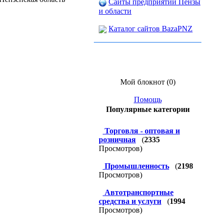
Сайты предприятий Пензы
и области
Каталог сайтов BazaPNZ
Мой блокнот (0)
Помощь
Популярные категории
Торговля - оптовая и
розничная
(
2335
Просмотров)
Промышленность
(
2198
Просмотров)
Автотранспортные
средства и услуги
(
1994
Просмотров)