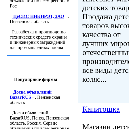
объявлений по всем регионам
Рос
детских товар
Продажа детс
ЦеСИС НИКИРЭТ, ЗАО
- ,
Пензенская область
товаров высо
Разработка и производство
качества от
технических средств охраны
лучших миро
и инженерных заграждений
для промышленных площа
отечественны
производител
все виды дет
коляс...
Популярные фирмы
Доска объявлений
BazarRUS
- , Пензенская
область
Капитошка
Доска объявлений
BazarRUS, Пенза, Пензенская
область, Россия. Сервис
Магазин детс
объявлений по всем регионам