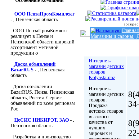
Особенные компании
ООО ПензаПромКомплект
- , Пензенская область
воскрес
Главная
ООО ПензаПромКомлект
реализует в Пензе и
Магазины и салоны
|
Д
Пензенской области широкий
ассортимент метизной
продукции о
Интернет-
Доска объявлений
магазин детских
BazarRUS
- , Пензенская
товаров
область
Kolyaski-pnz
Доска объявлений
Интернет-
BazarRUS, Пенза, Пензенская
8(
магазин детских
область, Россия. Сервис
товаров.
34
объявлений по всем регионам
Продажа
Рос
детских товаров
высокого
ЦеСИС НИКИРЭТ, ЗАО
- ,
8(
качества от
Пензенская область
лучших
22
мировых и
Разработка и производство
отечественных