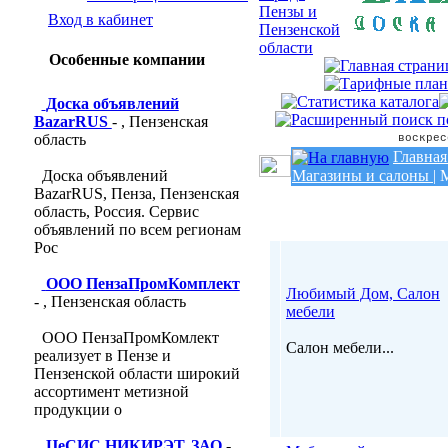
Вход в кабинет
Особенные компании
Доска объявлений
BazarRUS
- , Пензенская
область
воскрес
Главная
Доска объявлений
Магазины и салоны
|
BazarRUS, Пенза, Пензенская
область, Россия. Сервис
объявлений по всем регионам
Рос
ООО ПензаПромКомплект
Любимый Дом, Салон
- , Пензенская область
мебели
ООО ПензаПромКомлект
Салон мебели...
реализует в Пензе и
Пензенской области широкий
ассортимент метизной
продукции о
ЦеСИС НИКИРЭТ, ЗАО
- ,