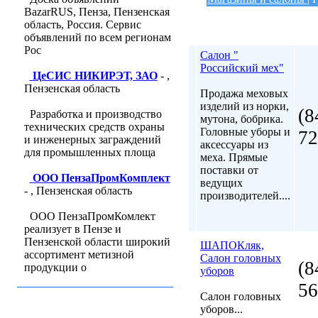
BazarRUS, Пенза, Пензенская
область, Россия. Сервис
объявлений по всем регионам
Рос
Салон "
Российский мех"
ЦеСИС НИКИРЭТ, ЗАО
- ,
Пензенская область
Продажа меховых
изделий из норки,
(8
Разработка и производство
мутона, бобрика.
технических средств охраны
Головные уборы и
72
и инженерных заграждений
аксессуары из
для промышленных площа
меха. Прямые
поставки от
ООО ПензаПромКомплект
ведущих
- , Пензенская область
производителей....
ООО ПензаПромКомлект
реализует в Пензе и
Пензенской области широкий
ШАПОКляк,
ассортимент метизной
Салон головных
(8
продукции о
уборов
56
Салон головных
уборов...