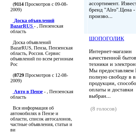
ассортимент. Изве
(
9114
Просмотров с 09-08-
бренд "Alro".Цена -
2009)
произво...
Доска объявлений
BazarRUS
- , Пензенская
область
ШОПОГОЛИК
Доска объявлений
BazarRUS, Пенза, Пензенская
Интернет-магазин
область, Россия. Сервис
качественной быто
объявлений по всем регионам
техники и электрон
Рос
Мы предоставляем
(
8729
Просмотров с 12-08-
полную свободу в 
2009)
продукции, способ
оплаты и доставки
Авто в Пензе
- , Пензенская
выбран...
область
Вся информация об
(8 голосов)
автомобилях в Пензе и
области, список автосалонов,
частные объявления, статьи и
ви