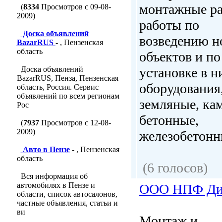
монтажные ра
(
8334
Просмотров с 09-08-
2009)
работы по
Доска объявлений
возведению н
BazarRUS
- , Пензенская
область
объектов и по
Доска объявлений
установке в н
BazarRUS, Пенза, Пензенская
оборудования
область, Россия. Сервис
объявлений по всем регионам
земляные, ка
Рос
бетонные,
(
7937
Просмотров с 12-08-
2009)
железобетонны
Авто в Пензе
- , Пензенская
область
(6 голосов)
Вся информация об
автомобилях в Пензе и
ООО НПФ Ди
области, список автосалонов,
частные объявления, статьи и
ви
Монтаж и