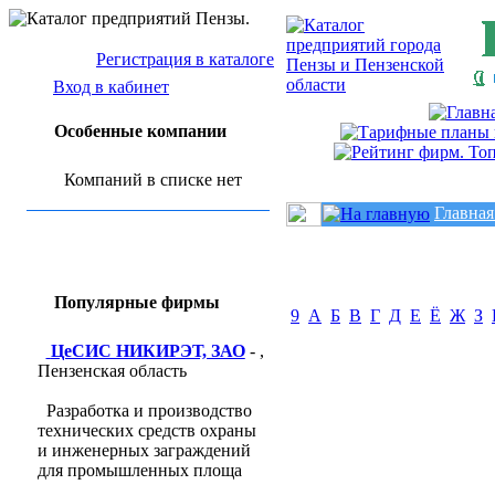
Регистрация в каталоге
Вход в кабинет
Особенные компании
Компаний в списке нет
Главная
Популярные фирмы
9
А
Б
В
Г
Д
Е
Ё
Ж
З
ЦеСИС НИКИРЭТ, ЗАО
- ,
Пензенская область
Разработка и производство
технических средств охраны
и инженерных заграждений
для промышленных площа