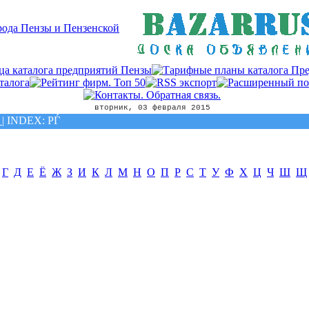
вторник, 03 февраля 2015
|
INDEX: РЃ
Г
Д
Е
Ё
Ж
З
И
К
Л
М
Н
О
П
Р
С
Т
У
Ф
Х
Ц
Ч
Ш
Щ