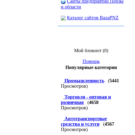
Сайты предприятий Пензы
и области
Каталог сайтов BazaPNZ
Мой блокнот (0)
Помощь
Популярные категории
Промышленность
(
5441
Просмотров)
Торговля - оптовая и
розничная
(
4658
Просмотров)
Автотранспортные
средства и услуги
(
4567
Просмотров)