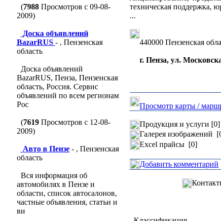
(
7988
Просмотров с 09-08-
техническая поддержка, ю
2009)
...
Доска объявлений
BazarRUS
- , Пензенская
440000 Пензенская обла
область
г. Пенза, ул. Московска
Доска объявлений
BazarRUS, Пенза, Пензенская
область, Россия. Сервис
объявлений по всем регионам
Рос
Просмотр карты / марш
(
7619
Просмотров с 12-08-
Продукция и услуги [0]
2009)
Галерея изображений [
Excel прайсы [0]
Авто в Пензе
- , Пензенская
область
Добавить комментарий
Вся информация об
Контакт
автомобилях в Пензе и
области, список автосалонов,
частные объявления, статьи и
ви
Классификация