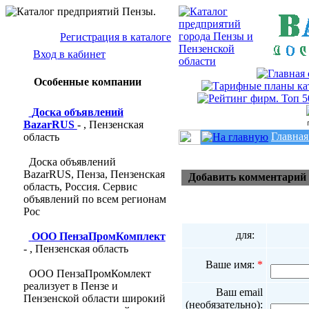
Регистрация в каталоге
Вход в кабинет
Особенные компании
Доска объявлений
BazarRUS
- , Пензенская
п
Главная
область
Доска объявлений
BazarRUS, Пенза, Пензенская
Добавить комментарий
область, Россия. Сервис
объявлений по всем регионам
Рос
для:
ООО ПензаПромКомплект
- , Пензенская область
Ваше имя:
*
ООО ПензаПромКомлект
реализует в Пензе и
Ваш email
Пензенской области широкий
(необязательно):