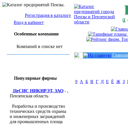
Регистрация в каталоге
Вход в кабинет
Особенные компании
Компаний в списке нет
Главная
Популярные фирмы
9
А
Б
В
Г
Д
Е
Ё
Ж
З
ЦеСИС НИКИРЭТ, ЗАО
- ,
Пензенская область
Разработка и производство
технических средств охраны
и инженерных заграждений
для промышленных площа